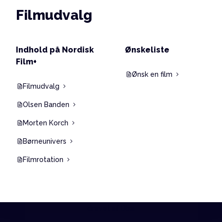
Filmudvalg
Indhold på Nordisk
Ønskeliste
Film+
Ønsk en film
Filmudvalg
Olsen Banden
Morten Korch
Børneunivers
Filmrotation
drevet af Dixa